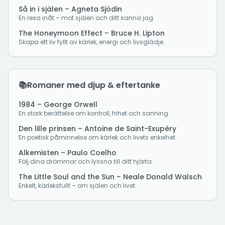
Så in i själen – Agneta Sjödin
En resa inåt – mot själen och ditt sanna jag.
The Honeymoon Effect – Bruce H. Lipton
Skapa ett liv fyllt av kärlek, energi och livsglädje.
📚
Romaner med djup & eftertanke
1984 – George Orwell
En stark berättelse om kontroll, frihet och sanning.
Den lille prinsen – Antoine de Saint-Exupéry
En poetisk påminnelse om kärlek och livets enkelhet.
Alkemisten – Paulo Coelho
Följ dina drömmar och lyssna till ditt hjärta.
The Little Soul and the Sun – Neale Donald Walsch
Enkelt, kärleksfullt – om själen och livet.